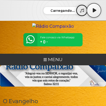
Carregando...
Fale conosco via Whatsapp:
+ () -
MENU
O Evangelho