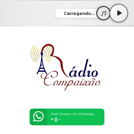
Carregando...
Fale conosco via Whatsapp:
+ () -