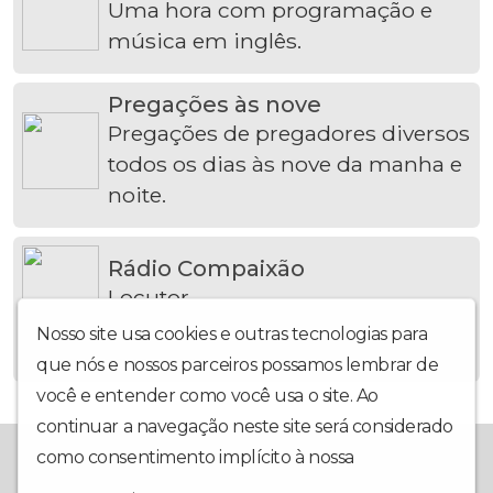
Uma hora com programação e
música em inglês.
Pregações às nove
Pregações de pregadores diversos
todos os dias às nove da manha e
noite.
Rádio Compaixão
Locutor
Nosso site usa cookies e outras tecnologias para
que nós e nossos parceiros possamos lembrar de
você e entender como você usa o site. Ao
continuar a navegação neste site será considerado
Uma rádio cristã com música conservadora e programação
como consentimento implícito à nossa
política de
edificadora.
privacidade
.